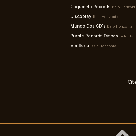
Cogumelo Records
Belo Horizont
Discoplay
Belo Horizonte
Mundo Dos CD's
Belo Horizonte
Purple Records Discos
Belo Hori
Vinillería
Belo Horizonte
Citi