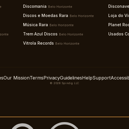
Discomania
Disconave
e
Belo Horizonte
Discos e Moedas Rara
Loja do Vi
Belo Horizonte
Música Rara
Planet Ro
Belo Horizonte
Trem Azul Discos
Usados Co
zonte
Belo Horizonte
Vitrola Records
Belo Horizonte
es
Our Mission
Terms
Privacy
Guidelines
Help
Support
Accessibi
© 2026 Spindig LLC