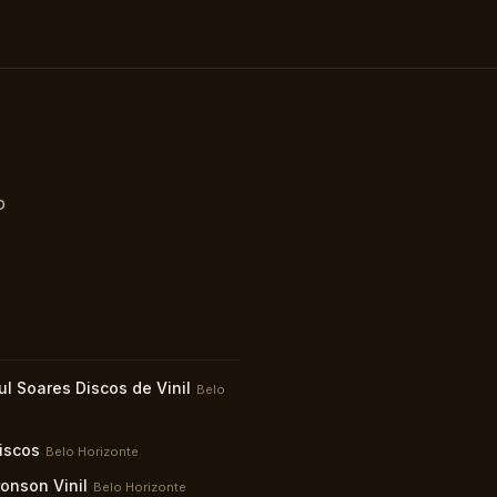
o
l Soares Discos de Vinil
Belo
iscos
Belo Horizonte
onson Vinil
Belo Horizonte